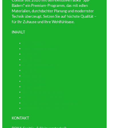
Consoli seit 2020 mit den exklusiven Boka "Spa-
Bädern" ein Premium-Programm, das mit edlen
Materialien, durchdachter Planung und modernster
Technik überzeugt. Setzen Sie auf höchste Qualität –
für Ihr Zuhause und Ihre Wohlfühloase.
INHALT
Das ist BOKA
Google Rezensionen
EXKLUSIV
Heiztechnik
Planung & Installation
Wartung
Badplanung
Bäder-Galerie
Bäder-Video
Barrierefrei für alt & jung
Dusch-WC von Geberit
Enthärtungsanlagen von Grünbeck
Photovoltaik | Solartechnik
KONTAKT