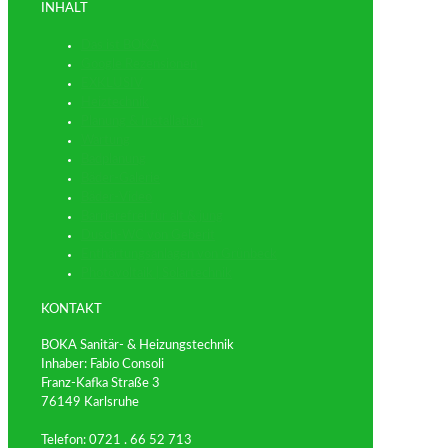
INHALT
Das ist BOKA
Google Rezensionen
EXKLUSIV
Heiztechnik
Planung & Installation
Wartung
Badplanung
Bäder-Galerie
Bäder-Video
Barrierefrei für alt & jung
Dusch-WC von Geberit
Enthärtungsanlagen von Grünbeck
Photovoltaik | Solartechnik
KONTAKT
BOKA Sanitär- & Heizungstechnik
Inhaber: Fabio Consoli
Franz-Kafka Straße 3
76149 Karlsruhe
Telefon: 0721 . 66 52 713