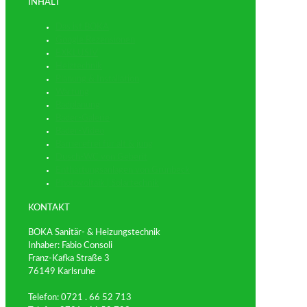
INHALT
Das ist BOKA
Google Rezensionen
EXKLUSIV
Heiztechnik
Planung & Installation
Wartung
Badplanung
Bäder-Galerie
Bäder-Video
Barrierefrei für alt & jung
Dusch-WC von Geberit
Enthärtungsanlagen von Grünbeck
Photovoltaik | Solartechnik
KONTAKT
BOKA Sanitär- & Heizungstechnik
Inhaber: Fabio Consoli
Franz-Kafka Straße 3
76149 Karlsruhe
Telefon: 0721 . 66 52 713