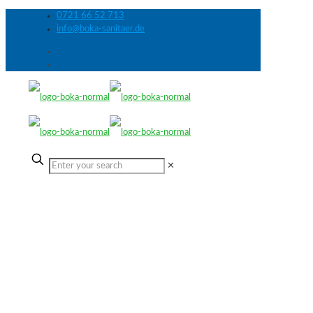
0721 66 52 713
info@boka-sanitaer.de
✕
Referenz 3