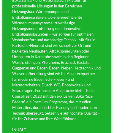
Boka Sanitär- und Heizungstechnik steht für
professionelle Lösungen in den Bereichen
Heizungsbau, Wärmepumpen und
Entkalkungsanlagen. Ob energieeffiziente
Wärmepumpensysteme, zuverlässige
Heizungsmodernisierung oder innovative
Entkalkungslösungen – wir sorgen für optimalen
Wohnkomfort und nachhaltige Technik. Mit Sitz in
Karlsruhe-Neureut sind wir schnell vor Ort und
begleiten Neubauten, Altbausanierungen oder
Umbauten in Karlsruhe sowie in den Regionen
Wörth, Ettlingen, Pforzheim, Bruchsal, Rastatt,
Gaggenau und Baden-Baden. Neben Heiztechnik und
Wasseraufbereitung sind wir Ihr Ansprechpartner
für moderne Bäder, edle Fliesen- und
Marmorarbeiten, Dusch-WC, Photovoltaik und
Solaranlagen. Für höchste Ansprüche bietet Fabio
Consoli seit 2020 mit den exklusiven Boka "Spa-
Bädern" ein Premium-Programm, das mit edlen
Materialien, durchdachter Planung und modernster
Technik überzeugt. Setzen Sie auf höchste Qualität –
für Ihr Zuhause und Ihre Wohlfühloase.
INHALT