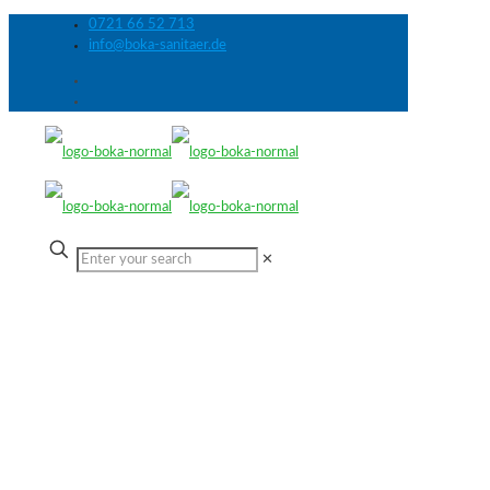
0721 66 52 713
info@boka-sanitaer.de
✕
Kategorie_1